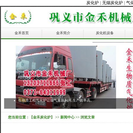
炭化炉
|
无烟炭化炉
|
气
金禾首页
金禾简介
炭化机设备
生物质工程气化炉让烟气重新利用,生产效率高。
您当前位置：
【金禾炭化炉】
>>
新闻中心
>> 浏览文章