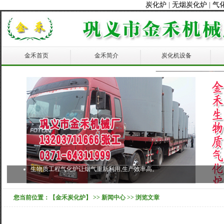
炭化炉
|
无烟炭化炉
|
气
金禾首页
金禾简介
炭化机设备
生物质工程气化炉让烟气重新利用,生产效率高。
您当前位置：
【金禾炭化炉】
>>
新闻中心
>> 浏览文章