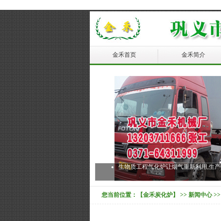
金禾首页
金禾简介
生物质工程气化炉让烟气重新利用,生
您当前位置：
【金禾炭化炉】
>>
新闻中心
>