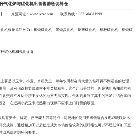
秆气化炉与碳化机出售售罄急切补仓
源网址：www.jxzzc.com 联系热线：0371-64311999
化机根据原料分为：椰壳碳化机、果壳炭化机、锯末碳化机、秸秆碳化机、稻壳碳
秆碳化机和气化设备
主要是以玉米、小麦、水稻为主，每年农田都会有大量的秸秆得不到适当的处理，
发展，政府倡议和监督农村不能焚烧秸秆，这个起点是对的，但是我们所知道的秸
许多交通不发达经济不发达的地方无法实现，金禾则看到了其中的不足并结合国内
设备，在近期小麦玉米成熟期出现供不应求上门订货的场面。
具有安全、稳定、反应能力强等特点，对场地的使用要求低适合发电取暖以及木
秆变成炭，通过精加工以后使之成为市场价格较高的碳纤维也可以不经任何加工直
过滤系统达到环保要求。