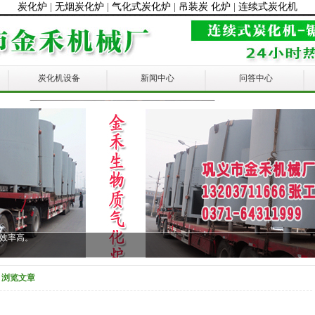
炭化炉
|
无烟炭化炉
|
气化式炭化炉
|
吊装炭 化炉
|
连续式炭化机
炭化机设备
新闻中心
问答中心
产效率高。
> 浏览文章