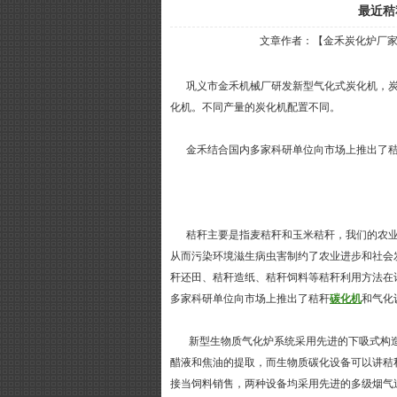
最近秸
文章作者：【金禾炭化炉厂家】 来
巩义市金禾机械厂研发新型气化式炭化机，炭
化机。不同产量的炭化机配置不同。
金禾结合国内多家科研单位向市场上推出了秸
秸秆主要是指麦秸秆和玉米秸秆，我们的农业
从而污染环境滋生病虫害制约了农业进步和社会
秆还田、秸秆造纸、秸秆饲料等秸秆利用方法在
多家科研单位向市场上推出了秸秆
碳化机
和气化
新型生物质气化炉系统采用先进的下吸式构造
醋液和焦油的提取，而生物质碳化设备可以讲秸
接当饲料销售，两种设备均采用先进的多级烟气